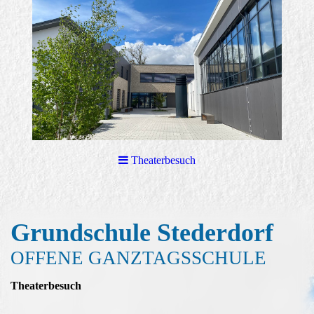
Theaterbesuch
Grundschule Stederd
orf
OFFENE GANZTAGSSCHULE
Theaterbesuch