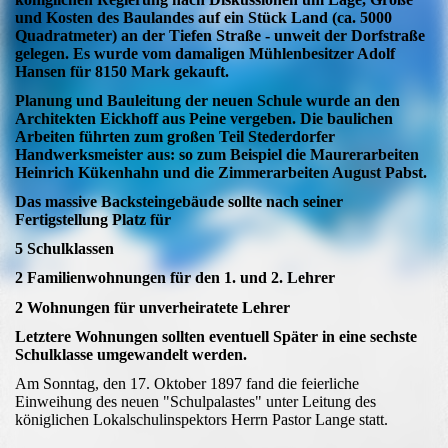
und Kosten des Baulandes auf ein Stück Land (ca. 5000
Quadratmeter) an der Tiefen Straße
-
unweit der Dorfstraße
gelegen. Es wurde vom damaligen Mühlenbesitzer Adolf
Hansen für 8150 Mark
gekauft.
Planung und Bauleitung der neuen Schule wurde an den
Architekten Eickhoff aus Peine vergeben. Die
baulichen
Arbeiten führten zum großen Teil Stederdorfer
Handwerksmeister aus: so zum Beispiel die
Maurerarbeiten
Heinrich Kükenhahn und
die Zimmerarbeiten August Pabst.
Das massive Backsteingebäude sollte nach seiner
Fertigstellung Platz für
5 Schulklassen
2 Familienwohnungen für den 1. und 2. Lehrer
2 Wohnungen für unverheiratete Lehrer
Letztere Wohnungen sollten eventuell Später in eine sechste
Schulklasse umgewandelt werden.
Am Sonntag, den 17. Oktober 1897 fand die feierliche
Einweihung des neuen "
Schulpalastes" unter Leitung des
königlichen Lokalschulinspektors Herrn Pastor Lange statt.