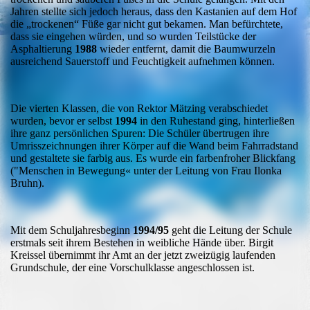
Jahren stellte sich jedoch heraus, dass den Kastanien auf dem Hof
die „trockenen“ Füße gar nicht gut bekamen. Man befürchtete,
dass sie eingehen würden, und so wurden Teilstücke der
Asphaltierung
1988
wieder entfernt, damit die Baumwurzeln
ausreichend Sauerstoff und Feuchtigkeit aufnehmen können.
Die vierten Klassen, die von Rektor Mätzing verabschiedet
wurden, bevor er selbst
1994
in den Ruhestand ging, hinterließen
ihre ganz persönlichen Spuren: Die Schüler übertrugen ihre
Umrisszeichnungen ihrer Körper auf die Wand beim Fahrradstand
und gestaltete sie farbig aus. Es wurde ein farbenfroher Blickfang
("Menschen in Bewegung« unter der Leitung von Frau Ilonka
Bruhn).
Mit dem Schuljahresbeginn
1994/95
geht die Leitung der Schule
erstmals seit ihrem Bestehen in weibliche Hände über. Birgit
Kreissel übernimmt ihr Amt an der jetzt zweizügig laufenden
Grundschule, der eine Vorschulklasse angeschlossen ist.