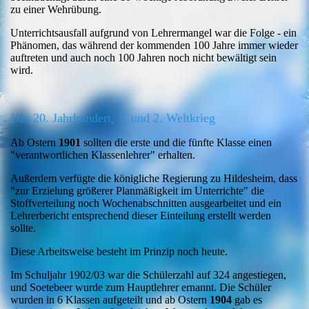
zu einer Wehrübung.
Unterrichtsausfall aufgrund von Lehrermangel war die Folge - ein
Phänomen, das während der
kommenden 100 Jahre immer wieder
auftreten und auch noch 100 Jahren noch nicht bewältigt sein
wird.
Das 20. Jahrhundert, 1. und 2. Weltkrieg
Ab Ostern
1901
sollten die erste und die fünfte Klasse einen
"verantwortlichen Klassenlehrer"
erhalten.
Außerdem verfügte die königliche Regierung zu Hildesheim, dass
"zur Erzielung größerer Planmäßigkeit im Unterrichte" die
Stoffverteilung noch Wochenabschnitten ausgearbeitet und ein
Lehrerbericht entsprechend dieser Einteilung erstellt werden
sollte.
Diese Arbeitsweise besteht im Prinzip noch heute.
Im Schuljahr 1902/03 war die Schülerzahl auf 324 angestiegen,
und Soetebeer wurde zum
Hauptlehrer ernannt. Die Schüler
wurden in 6 Klassen aufgeteilt und ab Ostern
1904
gab es