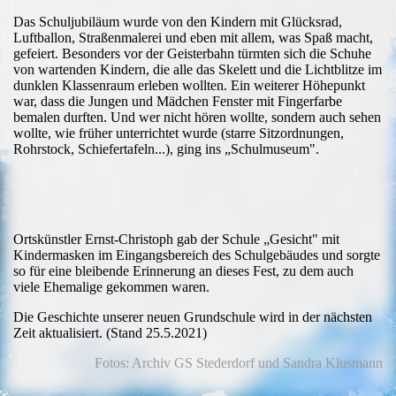
Das Schuljubiläum wurde von den Kindern mit Glücksrad,
Luftballon, Straßenmalerei und eben mit allem, was Spaß macht,
gefeiert. Besonders vor der Geisterbahn türmten sich die Schuhe
von wartenden Kindern, die alle das Skelett und die Lichtblitze im
dunklen Klassenraum erleben wollten. Ein weiterer Höhepunkt
war, dass die Jungen und Mädchen Fenster mit Fingerfarbe
bemalen durften. Und wer nicht hören wollte, sondern auch sehen
wollte, wie früher unterrichtet wurde (starre
Sitzordnungen,
Rohrstock, Schiefertafeln...), ging ins „Schulmuseum".
Ortskünstler Ernst-Christoph gab der Schule „Gesicht" mit
Kindermasken im Eingangsbereich des Schulgebäudes und sorgte
so für eine bleibende Erinnerung an dieses Fest, zu dem auch
viele Ehemalige gekommen waren.
Die Geschichte unserer neuen Grundschule wird in der nächsten
Zeit aktualisiert. (Stand 25.5.2021)
Fotos: Archiv GS Stederdorf und Sandra Klusmann