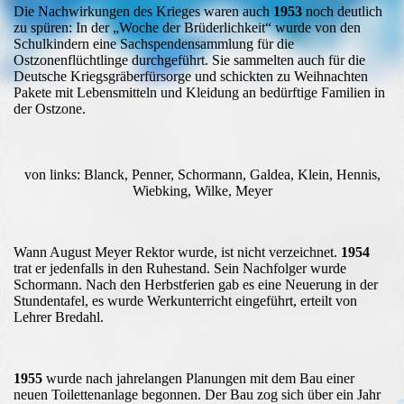
Die Nachwirkungen des Krieges waren auch
1953
noch deutlich
zu spüren: In der „Woche der Brüderlichkeit“ wurde von den
Schulkindern eine Sachspendensammlung für die
Ostzonenflüchtlinge durchgeführt. Sie sammelten auch für die
Deutsche Kriegsgräberfürsorge und schickten zu Weihnachten
Pakete mit Lebensmitteln und Kleidung an bedürftige Familien in
der Ostzone.
von links: Blanck, Penner, Schormann, Galdea, Klein, Hennis,
Wiebking, Wilke, Meyer
Wann August Meyer Rektor wurde, ist nicht verzeichnet.
1954
trat er jedenfalls in den Ruhestand. Sein Nachfolger wurde
Schormann. Nach den Herbstferien gab es eine Neuerung in der
Stundentafel, es wurde Werkunterricht eingeführt, erteilt von
Lehrer Bredahl.
1955
wurde nach jahrelangen Planungen mit dem Bau einer
neuen Toilettenanlage begonnen. Der Bau zog sich über ein Jahr