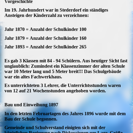
Vorgeschichte
Im 19. Jahrhundert war in Stederdorf ein ständiges
Ansteigen der Kinderzahl zu verzeichnen:
Jahr 1870 =
Anzahl der Schulkinder
100
Jahr 1879 =
Anzahl der Schulkinder
160
Jahr 1893 =
Anzahl der Schulkinder
265
Es gab 3 Klassen mit 84 - 94 Schülern. Aus heutiger Sicht fast
unglaublich: Zumindest ein
Klassenzimmer der alten Schule
war 10 Meter lang und 5 Meter breit!!! Das Schulgebäude
war ein
altes Fachwerkhaus.
Es unterrichteten 3 Lehrer, die Unterrichtsstunden waren
von 12 auf 21 Wochenstunden angehoben
worden.
Bau und Einweihung 1897
In den letzten Februartagen des Jahres 1896 wurde mit dem
Bau der Schule begonnen.
Gemeinde und Schulverstand einigten sich mit der
königlichen Regierung nach Diskussionen um Lage,
Größe