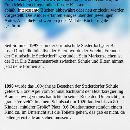
Frau Melchien ehrenamtlich für die Klassen
abhält.
Interessante
Bücher, altbewährt oder neu entdeckt, werden
vorgestellt. Die Kinder erfahren einiges über den jeweiligen
Autor. Anschließend werden jedes Mal die Bücherregale
gestürmt…
Seit Sommer
1997
ist in der Grundschule Stederdorf „der Bär
los": Durch die Initiative der Eltern wurde der Verein „Freunde
der Grundschule Stederdorf“ gegründet. Sein Markenzeichen ist
der Bär. Die Zusammenarbeit zwischen Schule und Eltern nimmt
jetzt neue Formen an.
1998
wurde das 100-jährige Bestehen der Stederdorfer Schule
gefeiert. Horst Apel vom Schulaufsichtsamt der Bezirksregierung
Braunschweig veranschaulichte in seiner Rede den Unterricht „in
grauer Vorzeit“: In einem Schulsaal um 1920 fanden bis zu 80
Kinder „mittlerer Größe" Platz. 0,6 Quadratmeter standen einem
Kind zu. Im Unterricht auf die Toilette gehen, das gab es nicht, da
hätten ja erst alle aufstehen müssen…