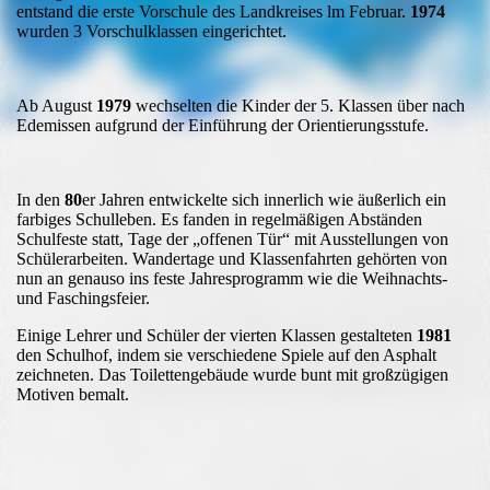
entstand die erste Vorschule des Landkreises lm Februar.
1974
wurden 3 Vorschulklassen eingerichtet.
Ab August
1979
wechselten die Kinder der 5. Klassen über nach
Edemissen aufgrund der Einführung der Orientierungsstufe.
In den
80
er Jahren entwickelte sich innerlich wie äußerlich ein
farbiges Schulleben. Es fanden in regelmäßigen Abständen
Schulfeste statt, Tage der „offenen Tür“ mit Ausstellungen von
Schülerarbeiten. Wandertage und Klassenfahrten gehörten von
nun an genauso ins feste Jahresprogramm wie die Weihnachts-
und Faschingsfeier.
Einige Lehrer und Schüler der vierten Klassen gestalteten
1981
den Schulhof, indem sie verschiedene Spiele auf den Asphalt
zeichneten. Das Toilettengebäude wurde bunt mit großzügigen
Motiven bemalt.