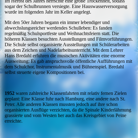
Im Herbst des Jahres herrschte eine große Trockenheit, sodass
sogar der Schulbrunnen versiegte. Eine Hauswasserversorgung
wurde im folgenden Jahr im Keller angelegt.
Mit den 50er Jahren begann ein immer lebendiger und
abwechslungsreicher werdendes Schulleben: Es fanden
regelmäßig Schulsportfeste und Weihnachtsfeiern statt. Die
höheren Klassen besuchten Ausstellungen und Filmvorführungen.
Die Schule selbst organisierte Ausstellungen mit Schülerarbeiten
aus dem Zeichen und Nadelarbeitsunterricht. Mit dem Lehrer
Hans Bredahl erfuhren die musischen Aktivitäten eine enorme
Ausweitung: Es gab anspruchsvolle öffentliche Aufführungen mit
dem Schulchor, Instrumentalmusik und Bühnenspiel. Bredahl
selbst steuerte
eigene Kompositionen bei.
1952
waren zahlreiche Klassenfahrten mit relativ fernen Zielen
geplant: Eine Klasse fuhr nach Hamburg, eine andere nach St.
Peter. Alle anderen Klassen mussten jedoch auf ihre schon
organisierten Ausflüge verzichten, da die Spinale Kinderlähmung
grassierte und vom Westen her auch das Kreisgebiet von Peine
erreichte.