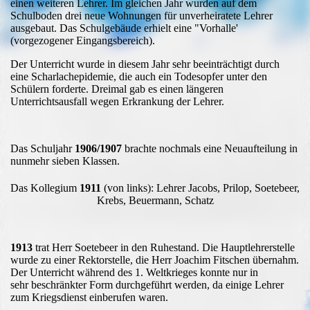
einen
weiteren Lehrer. Im gleichen Jahr wurden auf dem
Schulboden drei neue Wohnungen für
unverheiratete Lehrer
ausgebaut. Das Schulgebäude erhielt eine "Vorhalle'
(vorgezogener
Eingangsbereich).
Der Unterricht wurde in diesem Jahr sehr beeinträchtigt durch
eine Scharlachepidemie, die auch ein Todesopfer unter den
Schülern forderte. Dreimal gab es einen längeren
Unterrichtsausfall wegen Erkrankung der Lehrer.
Das Schuljahr
1906/1907
brachte nochmals eine Neuaufteilung in
nunmehr sieben Klassen.
Das Kollegium
1911
(von links): Lehrer Jacobs, Prilop, Soetebeer,
Krebs, Beuermann, Schatz
1913
trat Herr Soetebeer in den Ruhestand. Die Hauptlehrerstelle
wurde zu einer Rektorstelle, die Herr Joachim Fitschen übernahm.
Der Unterricht während des 1. Weltkrieges konnte nur in
sehr beschränkter Form durchgeführt werden, da einige Lehrer
zum Kriegsdienst einberufen waren.