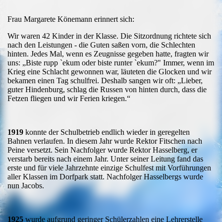
Frau Margarete Könemann erinnert sich:
Wir waren 42 Kinder in der Klasse. Die Sitzordnung richtete sich
nach den Leistungen - die Guten
saßen vorn, die Schlechten
hinten. Jedes Mal, wenn es Zeugnisse gegeben hatte, fragten wir
uns:
„Biste rupp `ekum oder biste runter `ekum?" Immer, wenn im
Krieg eine Schlacht gewonnen war,
läuteten die Glocken und wir
bekamen einen Tag schulfrei. Deshalb sangen wir oft: „Lieber,
guter
Hindenburg, schlag die Russen von hinten durch, dass die
Fetzen fliegen und wir Ferien kriegen.“
1919
konnte der Schulbetrieb endlich wieder in geregelten
Bahnen verlaufen. In diesem Jahr wurde Rektor Fitschen nach
Peine versetzt. Sein Nachfolger wurde Rektor Hasselberg, er
verstarb bereits nach einem Jahr. Unter seiner Leitung fand das
erste und für viele Jahrzehnte einzige Schulfest mit Vorführungen
aller Klassen im Dorfpark statt. Nachfolger Hasselbergs wurde
nun Jacobs.
1925
wurde aufgrund geringer Schülerzahlen eine Lehrerstelle