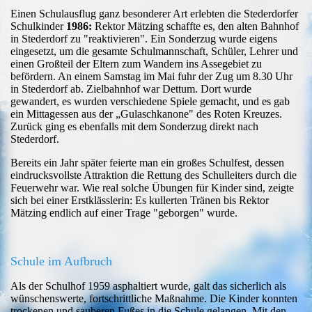
Einen Schulausflug ganz besonderer Art erlebten die Stederdorfer
Schulkinder
1986:
Rektor Mätzing schaffte es, den alten Bahnhof
in Stederdorf zu "reaktivieren". Ein Sonderzug wurde eigens
eingesetzt, um die gesamte Schulmannschaft, Schüler, Lehrer und
einen Großteil der Eltern zum Wandern ins Assegebiet zu
befördern. An einem Samstag im Mai fuhr der Zug um 8.30 Uhr
in Stederdorf ab. Zielbahnhof war Dettum. Dort wurde
gewandert, es wurden verschiedene Spiele gemacht, und es gab
ein Mittagessen aus der „Gulaschkanone" des Roten Kreuzes.
Zurück ging es ebenfalls mit dem Sonderzug direkt nach
Stederdorf.
Bereits ein Jahr später feierte man ein großes Schulfest, dessen
eindrucksvollste Attraktion die Rettung des Schulleiters durch die
Feuerwehr war. Wie real solche Übungen für Kinder sind, zeigte
sich bei einer Erstklässlerin: Es kullerten Tränen bis Rektor
Mätzing endlich auf einer Trage "geborgen" wurde.
Schule im Aufbruch
Als der Schulhof 1959 asphaltiert wurde, galt das sicherlich als
wünschenswerte, fortschrittliche Maßnahme. Die Kinder konnten
trockenen und sauberen Fußes in die Schule gelangen. Mit den