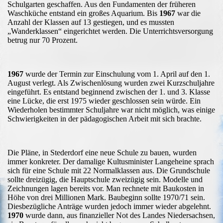
Schulgarten geschaffen. Aus den Fundamenten der früheren
Waschküche entstand ein großes Aquarium. Bis
1967
war die
Anzahl der Klassen auf 13 gestiegen, und es mussten
„Wanderklassen“ eingerichtet werden. Die Unterrichtsversorgung
betrug nur 70 Prozent.
1967
wurde der Termin zur Einschulung vom 1. April auf den 1.
August verlegt. Als Zwischenlösung wurden zwei Kurzschuljahre
eingeführt. Es entstand beginnend zwischen der 1. und 3. Klasse
eine Lücke, die erst 1975 wieder geschlossen sein würde. Ein
Wiederholen bestimmter Schuljahre war nicht möglich, was einige
Schwierigkeiten in der pädagogischen Arbeit mit sich brachte.
Die Pläne, in Stederdorf eine neue Schule zu bauen, wurden
immer konkreter. Der damalige Kultusminister Langeheine sprach
sich für eine Schule mit 22 Normalklassen aus. Die Grundschule
sollte dreizügig, die Hauptschule zweizügig sein. Modelle und
Zeichnungen lagen bereits vor. Man rechnete mit Baukosten in
Höhe von drei Millionen Mark. Baubeginn sollte 1970/71 sein.
Diesbezügliche Anträge wurden jedoch immer wieder abgelehnt.
1970
wurde dann, aus finanzieller Not des Landes Niedersachsen,