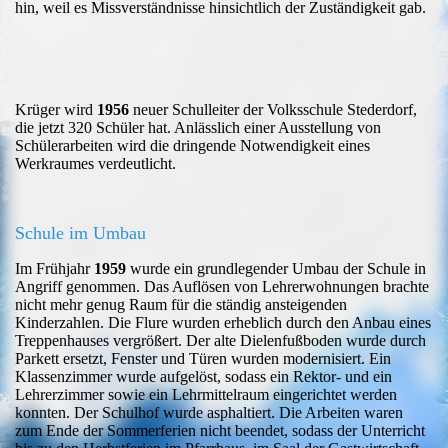
hin, weil es Missverständnisse hinsichtlich der Zuständigkeit gab.
Krüger wird
1956
neuer Schulleiter der Volksschule Stederdorf,
die jetzt 320 Schüler hat. Anlässlich einer Ausstellung von
Schülerarbeiten wird die dringende Notwendigkeit eines
Werkraumes verdeutlicht.
Schule im Umbau
Im Frühjahr
1959
wurde ein grundlegender Umbau der Schule in
Angriff genommen. Das Auflösen von Lehrerwohnungen brachte
nicht mehr genug Raum für die ständig ansteigenden
Kinderzahlen. Die Flure wurden erheblich durch den Anbau eines
Treppenhauses vergrößert. Der alte Dielenfußboden wurde durch
Parkett ersetzt, Fenster und Türen wurden modernisiert. Ein
Klassenzimmer wurde aufgelöst, sodass ein Rektor- und ein
Lehrerzimmer sowie ein Lehrmittelraum eingerichtet werden
konnten. Der Schulhof wurde asphaltiert. Die Arbeiten waren
zum Ende der Sommerferien nicht beendet, sodass der Unterricht