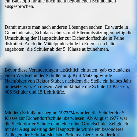
ein Baustopp für alle noch nicht begonnenen Schulbauten
ausgesprochen.
Damit musste man nach anderen Lösungen suchen. Es wurde in
Gemeinderats-, Schulausschuss- und Elternratssitzungen heftig die
Umschulung der Hauptschüler zur Eichendorffschule in Peine
diskutiert. Auch die Mittelpunktschule in Edemissen hatte
angeboten, die Schüler ab der 5. Klasse aufzunehmen.
Bevor diese Veränderungen tatsächlich eintraten, gab es zunächst
einen Wechsel in der Schulleitung. Kurt Mätzing wurde
Nachfolger von Rektor Stüber, nachdem die Stelle ein halbes Jahr
unbesetzt war. Zu diesem Zeitpunkt hatte die Schule 13 Klassen,
405 Schüler und 15 Lehrkräfte.
Mit dem Schuljahresbeginn
1973/74
wurden die Schüler der 5.
Klasse zur Eichendorffschule überwiesen. Ab August
1977
war
die Stederdorfer Schule dann eine reine Grundschule. Zeitgleich
mit der Ausgliederung der Hauptschule wurde ein besonderes
Anliegen der Schulaufsichtsbehörde realisiert: In Stederdorf