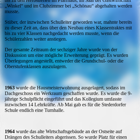
bis zu den Herbstferien im Pfarrhaus, im Saal der Gastwirtschaft
„Winkel“ und im Clubzimmer bei „Schönau“ abgehalten werden
musste.
Stüber, der inzwischen Schulleiter geworden war, mahnte bereits
zu dieser Zeit an, dass über den Neubau eines Klassentraktes mit
bis zu vier Klassen nachgedacht werden musste, wenn die
Schülerzahlen weiter anstiegen.
Der gesamte Zeitraum der sechziger Jahre wurde von der
Diskussion um eine mögliche Erweiterung geprägt. Es wurden
Überlegungen angestellt, entweder die Grundschul- oder die
Oberstufenklassen auszulagern.
1963
wurde die Hausmeisterwohnung ausgelagert, sodass im
Dachgeschoss ein Werkraum geschaffen wurde. Es wurde die 9-
jährige Schulpflicht eingeführt und das Kollegium umfasste
inzwischen 14 Lehrkräfte. Ab Mai gab es für die Stederdorfer
Schule endlich eine Turnhalle.
1964
wurde das alte Wirtschaftsgebäude an der Ostseite auf
Drängen des Schulleiters abgerissen. So wurde Platz für einen