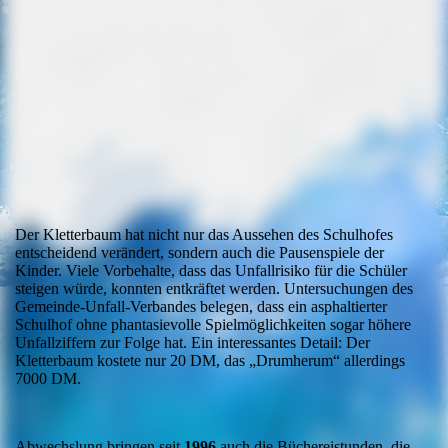
Der Kletterbaum hat nicht nur das Aussehen des Schulhofes
entscheidend verändert, sondern auch die Pausenspiele der
Kinder. Viele Vorbehalte, dass das Unfallrisiko für die Schüler
steigen würde, konnten entkräftet werden. Untersuchungen des
Gemeinde-Unfall-Verbandes belegen, dass ein asphaltierter
Schulhof ohne phantasievolle Spielmöglichkeiten sogar höhere
Unfallziffern zur Folge hat. Ein interessantes Detail: Der
Kletterbaum kostete nur 20 DM, das „Drumherum“ allerdings
7000 DM.
Abwechslung bringen seit
1996
auch die Büchereistunden, die